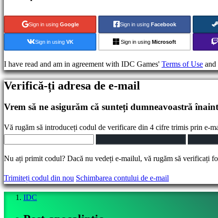
games
Puzzle
Sign in using
Google
Sign in using
Facebook
games
Fighting
Sign in using
VK
Sign in using
Microsoft
games
Demouri
I have read and am in agreement with IDC Games'
Terms of Use
and
Verifică-ți adresa de e-mail
Comunitate
Vrem să ne asigurăm că sunteți dumneavoastră înainte
Gameplays
Vă rugăm să introduceți codul de verificare din 4 cifre trimis prin e-ma
Evenimente
în
Nu ați primit codul? Dacă nu vedeți e-mailul, vă rugăm să verificați f
joc
Noutăți
Trimiteți codul din nou
Schimbarea contului de e-mail
Media
Ghiduri
IDC
Forum