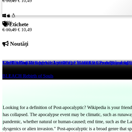
€ 10,49
€ 10,49
-50%
Etichete
€ 10,49
€ 10,49
Noutăți
The Division Resurgence Lansare pe Steam cu Cross-Play și o P
Genshin Impact o prezintă pe Odette în noul teaser de personaj
CAPTAIN TSUBASA 2: WORLD FIGHTERS Prezentând Spania v
Tom Clancy's The Division Resurgence
Genshin Impact
BLEACH Rebirth of Souls
1 hrs ago
1 hrs ago
40 mins ago
Looking for a definition of Post-apocalyptic? Wikipedia is your friend! 
has collapsed. The apocalypse event may be climatic, such as runaway 
pandemic, whether natural or human-caused; end time, such as the La
dysgenics or alien invasion." Post-apocalyptic is a broad genre that 