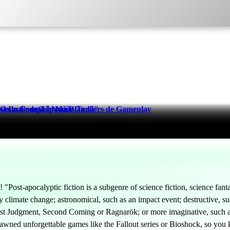
oveste Complet Nouă
 "O Iluzie de Zăpadă Blândă"
s Franța în Noua Trailers de Gameplay
"Post-apocalyptic fiction is a subgenre of science fiction, science fantas
climate change; astronomical, such as an impact event; destructive, suc
st Judgment, Second Coming or Ragnarök; or more imaginative, such as 
spawned unforgettable games like the Fallout series or Bioshock, so you 