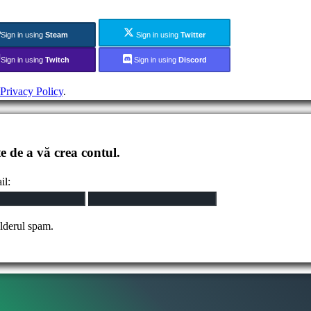
Sign in using
Steam
Sign in using
Twitter
Sign in using
Twitch
Sign in using
Discord
Privacy Policy
.
 de a vă crea contul.
il:
olderul spam.