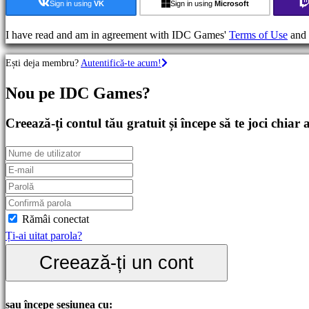
de
Sign in using
VK
Sign in using
Microsoft
strategie
Jocuri
I have read and am in agreement with IDC Games'
Terms of Use
and
de
Ești deja membru?
Autentifică-te acum!
aventură
Jocuri
Nou pe IDC Games?
RPG
Jocuri
Creează-ți contul tău gratuit și începe să te joci chiar
RPG
Jocuri
sport
Shootere
Racing
games
Rămâi conectat
Casual
Ți-ai uitat parola?
games
Creează-ți un cont
Indie
games
Simulation
sau începe sesiunea cu: