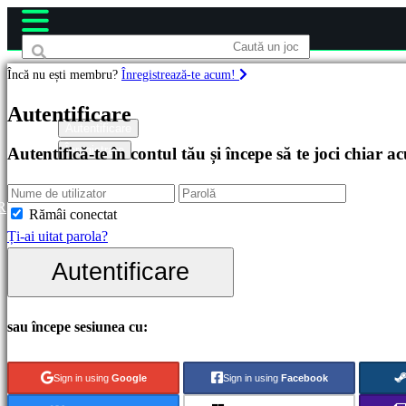
Încă nu ești membru?
Înregistrează-te acum!
Jocuri
Autentificare
Autentificare
Înregistrare
Autentifică-te în contul tău și începe să te joci chiar a
Recomandate
Lansări
noi
R
Rămâi conectat
Gratis
Ți-ai uitat parola?
Categorii
Autentificare
Jocuri
sau începe sesiunea cu:
de
acțiune
Sign in using
Google
Sign in using
Facebook
Jocuri