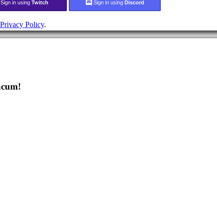
Sign in using
Twitch
Sign in using
Discord
Privacy Policy
.
 acum!