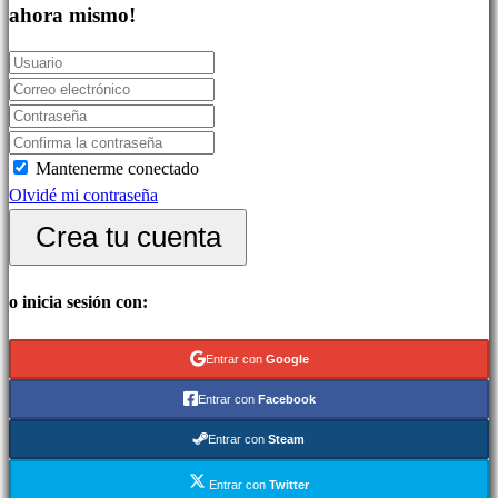
Juegos
ahora mismo!
indie
Juegos
de
simulación
Juegos
Mantenerme conectado
de
Olvidé mi contraseña
puzles
Juegos
Crea tu cuenta
de
lucha
o inicia sesión con:
Demos
Entrar con
Google
Comunidad
Entrar con
Facebook
Entrar con
Steam
Gameplays
Eventos
Entrar con
Twitter