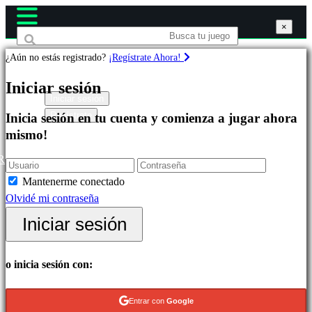
×
×
×
¿Aún no estás registrado?
¡Regístrate Ahora!
Juegos
Iniciar sesión
Iniciar sesión
Regístrate
Inicia sesión en tu cuenta y comienza a jugar ahora
Destacados
mismo!
Novedades
Free
R
to
Mantenerme conectado
Play
Olvidé mi contraseña
Categorías
Iniciar sesión
Juegos
o inicia sesión con:
de
Acción
Entrar con
Google