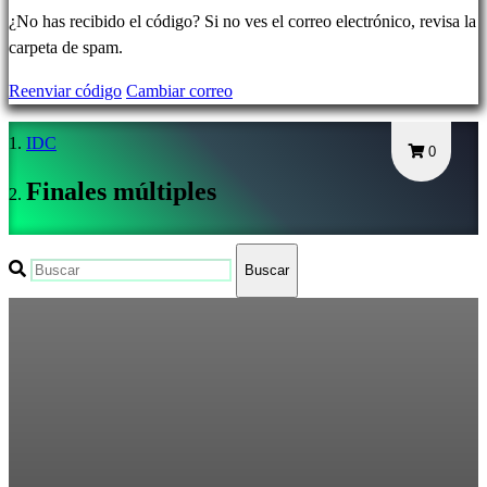
Olvidé
¿No has recibido el código? Si no ves el correo electrónico, revisa la
mi
carpeta de spam.
contraseña
Reenviar código
Cambiar correo
Cambiar
IDC
idioma
0
Finales múltiples
AR
BS
CS
Buscar
DA
DE
EL
EN
ES
FI
FR
HR