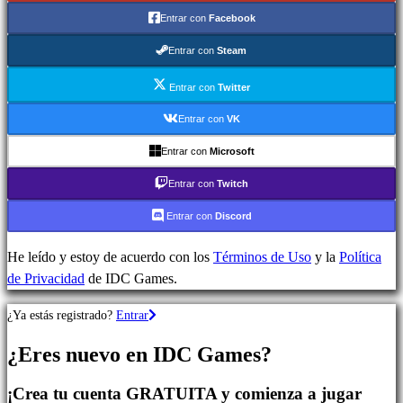
Juegos
Entrar con
Facebook
de
Estrategia
Entrar con
Steam
Juegos
de
Entrar con
Twitter
Aventura
Entrar con
VK
Juegos
Entrar con
Microsoft
MMO
Juegos
Entrar con
Twitch
RPG
Entrar con
Discord
Juegos
de
He leído y estoy de acuerdo con los
Términos de Uso
y la
Política
deportes
de Privacidad
de IDC Games.
Shooters
Juegos
¿Ya estás registrado?
Entrar
de
carreras
¿Eres nuevo en IDC Games?
Juegos
casual
¡Crea tu cuenta GRATUITA y comienza a jugar