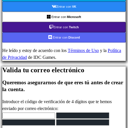
In-
Entrar con
VK
Game
Noticias
Entrar con
Microsoft
Media
Entrar con
Twitch
Guías
Foros
Entrar con
Discord
IDC
Plays
He leído y estoy de acuerdo con los
Términos de Uso
y la
Política
IDC
de Privacidad
de IDC Games.
Gifts
Valida tu correo electrónico
Soporte
FAQ
Queremos asegurarnos de que eres tú antes de crear
la cuenta.
Cuenta
Introduce el código de verificación de 4 dígitos que te hemos
enviado por correo electrónico:
Regístrate
Iniciar
sesión