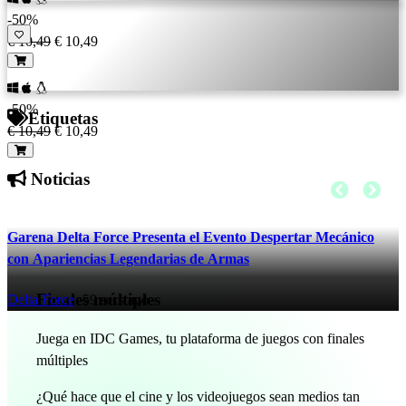
-50%
€ 10,49
€ 10,49
-50%
Etiquetas
€ 10,49
€ 10,49
Noticias
Garena Delta Force Presenta el Evento Despertar Mecánico
con Apariencias Legendarias de Armas
Finales múltiples
Delta Force
-59 secs ago
Juega en IDC Games, tu plataforma de juegos con finales
múltiples
¿Qué hace que el cine y los videojuegos sean medios tan