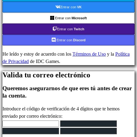
In-
Entrar con
VK
Game
Noticias
Entrar con
Microsoft
Media
Entrar con
Twitch
Guías
Foros
Entrar con
Discord
IDC
Plays
He leído y estoy de acuerdo con los
Términos de Uso
y la
Política
IDC
de Privacidad
de IDC Games.
Gifts
Valida tu correo electrónico
Soporte
FAQ
Queremos asegurarnos de que eres tú antes de crear
la cuenta.
Cuenta
Introduce el código de verificación de 4 dígitos que te hemos
enviado por correo electrónico:
Regístrate
Iniciar
sesión