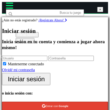
×
×
×
¿Aún no estás registrado?
¡Regístrate Ahora!
Juegos
Iniciar sesión
Iniciar sesión
Regístrate
Inicia sesión en tu cuenta y comienza a jugar ahora
Destacados
mismo!
Novedades
Free
R
to
Mantenerme conectado
Play
Olvidé mi contraseña
Categorías
Iniciar sesión
Juegos
o inicia sesión con:
de
Acción
Entrar con
Google