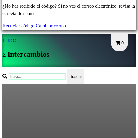
Olvidé
¿No has recibido el código? Si no ves el correo electrónico, revisa la
mi
carpeta de spam.
contraseña
Reenviar código
Cambiar correo
Cambiar
IDC
idioma
0
Intercambios
AR
BS
CS
Buscar
DA
DE
EL
EN
ES
FI
FR
HR