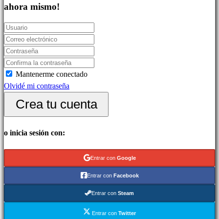
Juegos
ahora mismo!
indie
Juegos
de
simulación
Juegos
Mantenerme conectado
de
Olvidé mi contraseña
puzles
Juegos
Crea tu cuenta
de
lucha
o inicia sesión con:
Demos
Entrar con
Google
Comunidad
Entrar con
Facebook
Entrar con
Steam
Gameplays
Eventos
Entrar con
Twitter