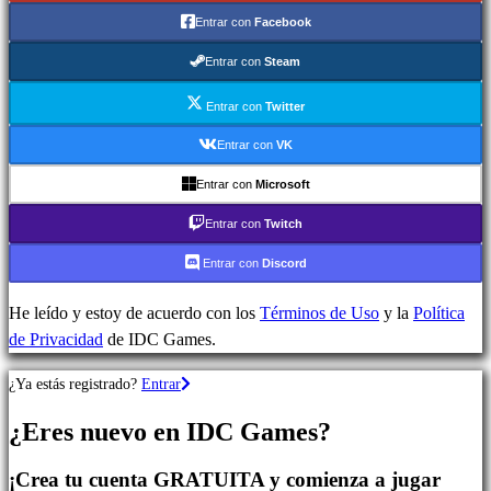
Juegos
Entrar con
Facebook
de
Estrategia
Entrar con
Steam
Juegos
de
Entrar con
Twitter
Aventura
Entrar con
VK
Juegos
Entrar con
Microsoft
MMO
Juegos
Entrar con
Twitch
RPG
Entrar con
Discord
Juegos
de
He leído y estoy de acuerdo con los
Términos de Uso
y la
Política
deportes
de Privacidad
de IDC Games.
Shooters
Juegos
¿Ya estás registrado?
Entrar
de
carreras
¿Eres nuevo en IDC Games?
Juegos
casual
¡Crea tu cuenta GRATUITA y comienza a jugar