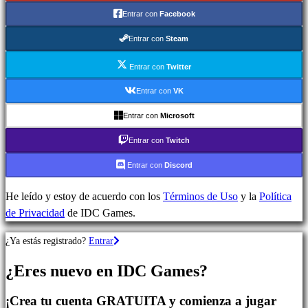
Juegos
Entrar con
Facebook
de
Estrategia
Entrar con
Steam
Juegos
de
Entrar con
Twitter
Aventura
Entrar con
VK
Juegos
Entrar con
Microsoft
MMO
Juegos
Entrar con
Twitch
RPG
Entrar con
Discord
Juegos
de
He leído y estoy de acuerdo con los
Términos de Uso
y la
Política
deportes
de Privacidad
de IDC Games.
Shooters
Juegos
¿Ya estás registrado?
Entrar
de
carreras
¿Eres nuevo en IDC Games?
Juegos
casual
¡Crea tu cuenta GRATUITA y comienza a jugar