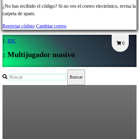
Olvidé
¿No has recibido el código? Si no ves el correo electrónico, revisa la
mi
carpeta de spam.
contraseña
Reenviar código
Cambiar correo
Cambiar
IDC
idioma
0
Multijugador masivo
AR
BS
CS
Buscar
DA
DE
EL
EN
ES
FI
FR
HR