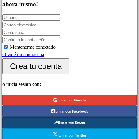
Juegos
ahora mismo!
indie
Juegos
de
simulación
Juegos
Mantenerme conectado
de
Olvidé mi contraseña
puzles
Juegos
Crea tu cuenta
de
lucha
o inicia sesión con:
Demos
Entrar con
Google
Comunidad
Entrar con
Facebook
Entrar con
Steam
Gameplays
Eventos
Entrar con
Twitter