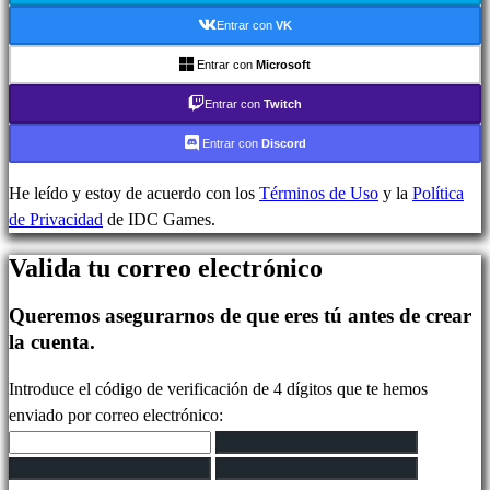
In-
Entrar con
VK
Game
Noticias
Entrar con
Microsoft
Media
Entrar con
Twitch
Guías
Foros
Entrar con
Discord
IDC
Plays
He leído y estoy de acuerdo con los
Términos de Uso
y la
Política
IDC
de Privacidad
de IDC Games.
Gifts
Valida tu correo electrónico
Soporte
FAQ
Queremos asegurarnos de que eres tú antes de crear
la cuenta.
Cuenta
Introduce el código de verificación de 4 dígitos que te hemos
enviado por correo electrónico:
Regístrate
Iniciar
sesión