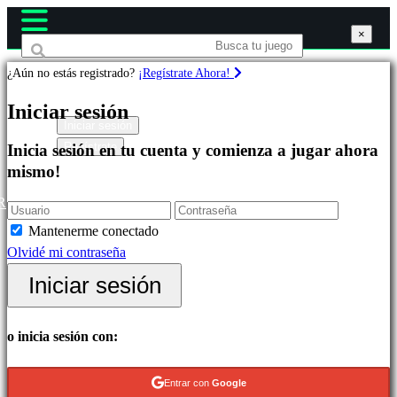
×
×
×
¿Aún no estás registrado?
¡Regístrate Ahora!
Juegos
Iniciar sesión
Iniciar sesión
Regístrate
Inicia sesión en tu cuenta y comienza a jugar ahora
Destacados
mismo!
Novedades
Free
R
to
Mantenerme conectado
Play
Olvidé mi contraseña
Categorías
Iniciar sesión
Juegos
o inicia sesión con:
de
Acción
Entrar con
Google