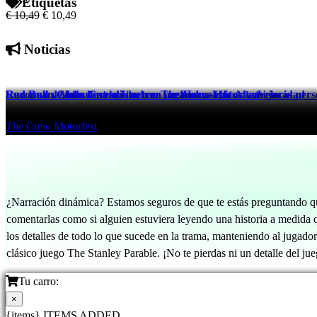
Etiquetas
€ 10,49
€ 10,49
Noticias
European Clubs Guardians trae jugadores épicos y mejoras pers
Red Bull y Motorfest se Unen en un Pódcast de Alta Velocidad
Red Bull desafía la velocidad en The Crew Motorfest
eFootball™
The Crew Motorfest
The Crew Motorfest
520 days ago
524 days ago
524 days ago
¿Narración dinámica? Estamos seguros de que te estás preguntando qué 
comentarlas como si alguien estuviera leyendo una historia a medida q
los detalles de todo lo que sucede en la trama, manteniendo al jugad
clásico juego The Stanley Parable. ¡No te pierdas ni un detalle del j
Tu carro:
×
{items} ITEMS ADDED