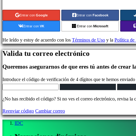
Juegos
indie
Entrar con
Google
Entrar con
Facebook
Juegos
de
Entrar con
VK
Entrar con
Microsoft
simulación
Juegos
He leído y estoy de acuerdo con los
Términos de Uso
y la
Política de
de
Valida tu correo electrónico
puzles
Juegos
Queremos asegurarnos de que eres tú antes de crear l
de
lucha
Introduce el código de verificación de 4 dígitos que te hemos enviado 
Demos
¿No has recibido el código? Si no ves el correo electrónico, revisa la 
Comunidad
Reenviar código
Cambiar correo
Gameplays
IDC
Eventos