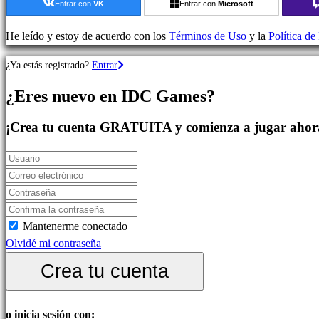
Juegos
Entrar con
VK
Entrar con
Microsoft
de
Estrategia
He leído y estoy de acuerdo con los
Términos de Uso
y la
Política de
Juegos
¿Ya estás registrado?
Entrar
de
Aventura
¿Eres nuevo en IDC Games?
Juegos
MMO
¡Crea tu cuenta GRATUITA y comienza a jugar ahor
Juegos
RPG
Juegos
de
deportes
Shooters
Mantenerme conectado
Juegos
Olvidé mi contraseña
de
Crea tu cuenta
carreras
Juegos
casual
o inicia sesión con: