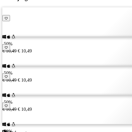
IT
JA
KO
NL
NO
PL
PT
-50%
RO
€ 10,49
€ 10,49
RU
SR
SV
-50%
TH
€ 10,49
€ 10,49
TR
UK
VI
-50%
ZH
€ 10,49
€ 10,49
-50%