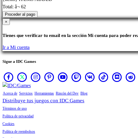
Total:
â¬ 62
Proceder al pago
×
Tienes que verificar tu email en la sección Mi cuenta para poder r
Ir a Mi cuenta
Sigue a IDC Games
Acerca de
Servicios
Herramientas
Rincón del Dev
Blog
Distribuye tus juegos con IDC Games
Términos de uso
Política de privacidad
Cookies
Política de reembolsos