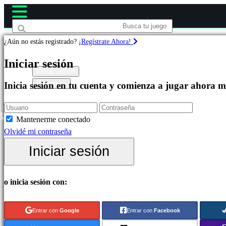
¿Aún no estás registrado?
¡Regístrate Ahora!
Juegos
Iniciar sesión
Iniciar sesión
Regístrate
Inicia sesión en tu cuenta y comienza a jugar ahora 
Destacados
Novedades
Free
R
Mantenerme conectado
to
Olvidé mi contraseña
Play
Iniciar sesión
Categorías
o inicia sesión con:
Juegos
de
Entrar con
Google
Entrar con
Facebook
Acción