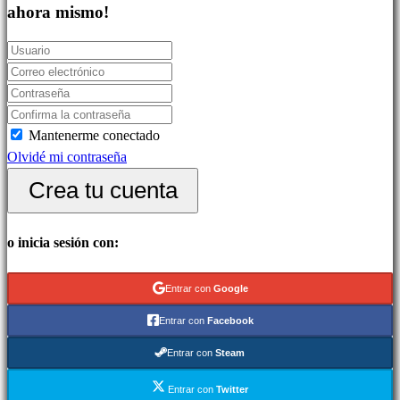
Juegos
ahora mismo!
indie
Juegos
de
simulación
Juegos
Mantenerme conectado
de
Olvidé mi contraseña
puzles
Juegos
Crea tu cuenta
de
lucha
o inicia sesión con:
Demos
Entrar con
Google
Comunidad
Entrar con
Facebook
Entrar con
Steam
Gameplays
Eventos
Entrar con
Twitter