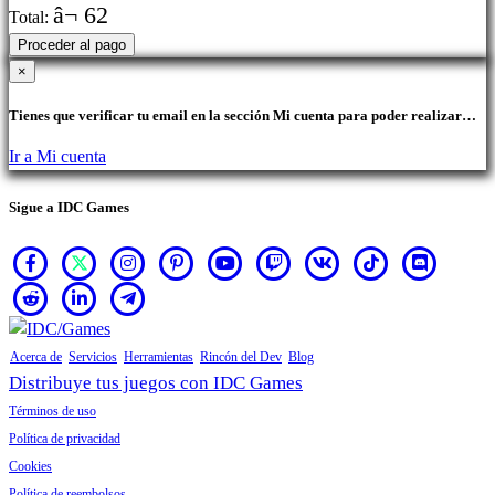
â¬ 62
Total:
Proceder al pago
×
Tienes que verificar tu email en la sección Mi cuenta para poder realizar
compras.
Ir a Mi cuenta
Sigue a IDC Games
Acerca de
Servicios
Herramientas
Rincón del Dev
Blog
Distribuye tus juegos con IDC Games
Términos de uso
Política de privacidad
Cookies
Política de reembolsos