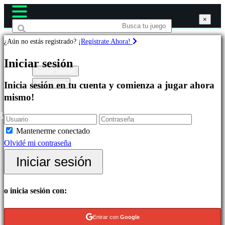
×
×
×
¿Aún no estás registrado?
¡Regístrate Ahora!
Juegos
Iniciar sesión
Iniciar sesión
Regístrate
Inicia sesión en tu cuenta y comienza a jugar ahora
Destacados
mismo!
Novedades
Free
R
to
Mantenerme conectado
Play
Olvidé mi contraseña
Categorías
Iniciar sesión
Juegos
o inicia sesión con:
de
Acción
Entrar con
Google