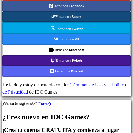
Juegos
Entrar con
Facebook
de
Estrategia
Entrar con
Steam
Juegos
de
Entrar con
Twitter
Aventura
Entrar con
VK
Juegos
Entrar con
Microsoft
MMO
Juegos
Entrar con
Twitch
RPG
Entrar con
Discord
Juegos
de
He leído y estoy de acuerdo con los
Términos de Uso
y la
Política
deportes
de Privacidad
de IDC Games.
Shooters
Juegos
¿Ya estás registrado?
Entrar
de
carreras
¿Eres nuevo en IDC Games?
Juegos
casual
¡Crea tu cuenta GRATUITA y comienza a jugar