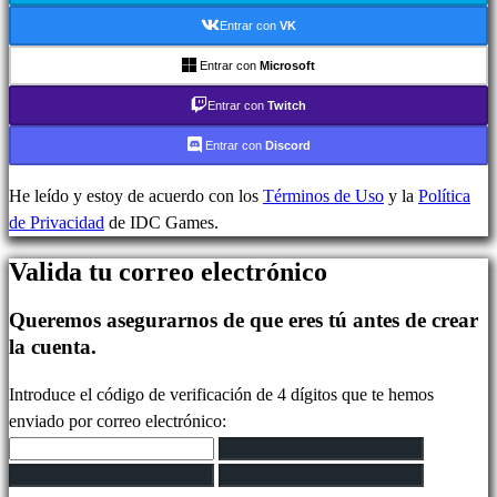
In-
Entrar con
VK
Game
Noticias
Entrar con
Microsoft
Media
Entrar con
Twitch
Guías
Foros
Entrar con
Discord
IDC
Plays
He leído y estoy de acuerdo con los
Términos de Uso
y la
Política
IDC
de Privacidad
de IDC Games.
Gifts
Valida tu correo electrónico
Soporte
FAQ
Queremos asegurarnos de que eres tú antes de crear
la cuenta.
Cuenta
Introduce el código de verificación de 4 dígitos que te hemos
enviado por correo electrónico:
Regístrate
Iniciar
sesión