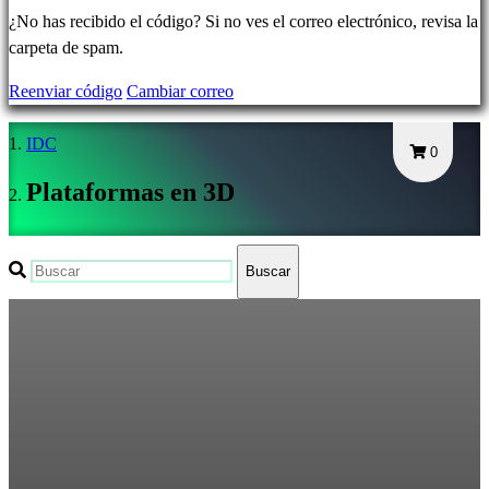
Olvidé
¿No has recibido el código? Si no ves el correo electrónico, revisa la
mi
carpeta de spam.
contraseña
Reenviar código
Cambiar correo
Cambiar
IDC
idioma
0
Plataformas en 3D
AR
BS
CS
Buscar
DA
DE
EL
EN
ES
FI
FR
HR