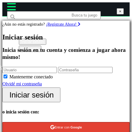
×
×
×
¿Aún no estás registrado?
¡Regístrate Ahora!
Juegos
Iniciar sesión
Iniciar sesión
Regístrate
Inicia sesión en tu cuenta y comienza a jugar ahora
Destacados
mismo!
Novedades
Free
R
to
Mantenerme conectado
Play
Olvidé mi contraseña
Categorías
Iniciar sesión
Juegos
o inicia sesión con:
de
Acción
Entrar con
Google