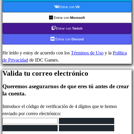
In-
Entrar con
VK
Game
Noticias
Entrar con
Microsoft
Media
Entrar con
Twitch
Guías
Foros
Entrar con
Discord
IDC
Plays
He leído y estoy de acuerdo con los
Términos de Uso
y la
Política
IDC
de Privacidad
de IDC Games.
Gifts
Valida tu correo electrónico
Soporte
FAQ
Queremos asegurarnos de que eres tú antes de crear
la cuenta.
Cuenta
Introduce el código de verificación de 4 dígitos que te hemos
enviado por correo electrónico:
Regístrate
Iniciar
sesión