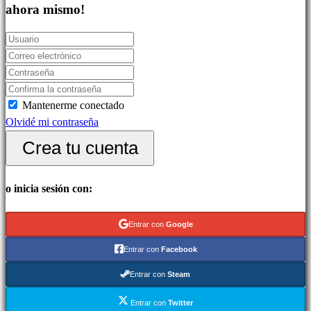
Juegos
ahora mismo!
indie
Juegos
de
simulación
Juegos
Mantenerme conectado
de
Olvidé mi contraseña
puzles
Juegos
Crea tu cuenta
de
lucha
o inicia sesión con:
Demos
Entrar con
Google
Comunidad
Entrar con
Facebook
Entrar con
Steam
Gameplays
Eventos
Entrar con
Twitter