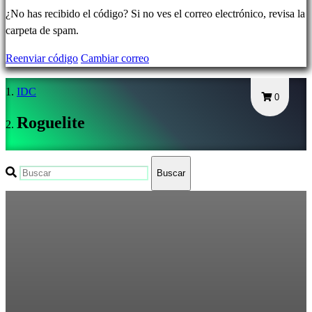
Olvidé
¿No has recibido el código? Si no ves el correo electrónico, revisa la
mi
carpeta de spam.
contraseña
Reenviar código
Cambiar correo
Cambiar
IDC
idioma
0
Roguelite
AR
BS
CS
Buscar
DA
DE
EL
EN
ES
FI
FR
HR