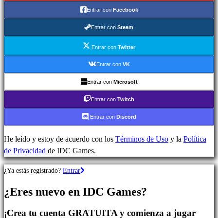
Juegos
Entrar con
Facebook
de
Estrategia
Entrar con
Steam
Juegos
de
Entrar con
Twitter
Aventura
Entrar con
VK
Juegos
Entrar con
Microsoft
MMO
Juegos
Entrar con
Twitch
RPG
Entrar con
Discord
Juegos
de
He leído y estoy de acuerdo con los
Términos de Uso
y la
Política
deportes
de Privacidad
de IDC Games.
Shooters
Juegos
¿Ya estás registrado?
Entrar
de
carreras
¿Eres nuevo en IDC Games?
Juegos
casual
¡Crea tu cuenta GRATUITA y comienza a jugar