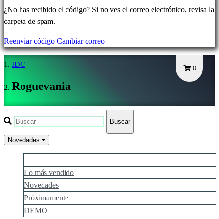
Olvidé
¿No has recibido el código? Si no ves el correo electrónico, revisa la
mi
carpeta de spam.
contraseña
Reenviar código
Cambiar correo
Cambiar
IDC
idioma
0
Roguevania
AR
BS
CS
Buscar
DA
DE
Novedades
EL
Lo que más gusta
EN
Lo más vendido
ES
Novedades
FI
FR
Próximamente
HR
DEMO