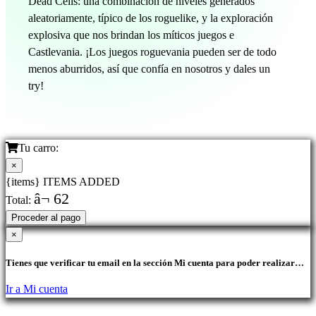
Dead Cells: una combinación de niveles generados
aleatoriamente, típico de los roguelike, y la exploración
explosiva que nos brindan los míticos juegos e
Castlevania. ¡Los juegos roguevania pueden ser de todo
menos aburridos, así que confía en nosotros y dales un
try!
Tu carro:
×
{items} ITEMS ADDED
â¬ 62
Total:
Proceder al pago
×
Tienes que verificar tu email en la sección Mi cuenta para poder realizar
compras.
Ir a Mi cuenta