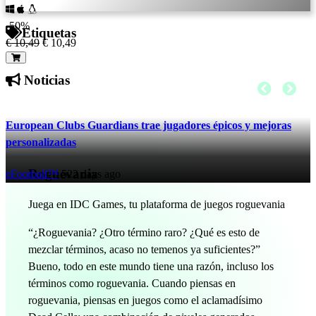
-50%
Etiquetas
€ 10,49
€ 10,49
Noticias
European Clubs Guardians trae jugadores épicos y mejoras
personalizadas
Roguevania
eFootball™
522 days ago
Juega en IDC Games, tu plataforma de juegos roguevania
“¿Roguevania? ¿Otro término raro? ¿Qué es esto de
mezclar términos, acaso no temenos ya suficientes?”
Bueno, todo en este mundo tiene una razón, incluso los
términos como roguevania. Cuando piensas en
roguevania, piensas en juegos como el aclamadísimo