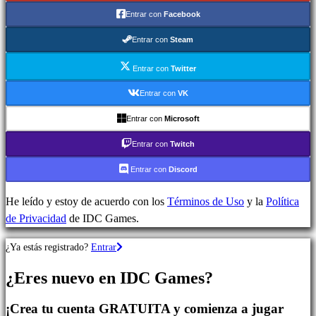
Juegos
Entrar con
Facebook
de
Estrategia
Entrar con
Steam
Juegos
de
Entrar con
Twitter
Aventura
Entrar con
VK
Juegos
Entrar con
Microsoft
MMO
Juegos
Entrar con
Twitch
RPG
Entrar con
Discord
Juegos
de
He leído y estoy de acuerdo con los
Términos de Uso
y la
Política
deportes
de Privacidad
de IDC Games.
Shooters
Juegos
¿Ya estás registrado?
Entrar
de
carreras
¿Eres nuevo en IDC Games?
Juegos
casual
¡Crea tu cuenta GRATUITA y comienza a jugar