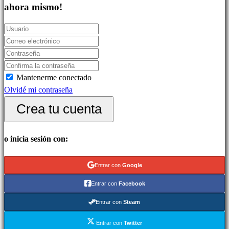
Juegos
ahora mismo!
indie
Juegos
de
simulación
Juegos
Mantenerme conectado
de
Olvidé mi contraseña
puzles
Juegos
Crea tu cuenta
de
lucha
o inicia sesión con:
Demos
Entrar con
Google
Comunidad
Entrar con
Facebook
Entrar con
Steam
Gameplays
Eventos
Entrar con
Twitter