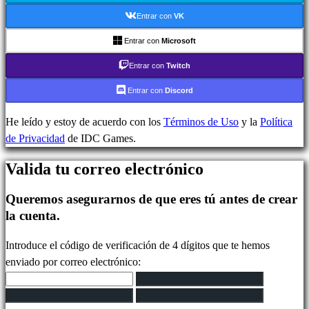
In-
Entrar con
VK
Game
Noticias
Entrar con
Microsoft
Media
Entrar con
Twitch
Guías
Foros
Entrar con
Discord
IDC
Plays
He leído y estoy de acuerdo con los
Términos de Uso
y la
Política
IDC
de Privacidad
de IDC Games.
Gifts
Valida tu correo electrónico
Soporte
FAQ
Queremos asegurarnos de que eres tú antes de crear
la cuenta.
Cuenta
Introduce el código de verificación de 4 dígitos que te hemos
enviado por correo electrónico:
Regístrate
Iniciar
sesión