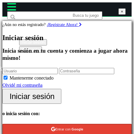
×
×
×
¿Aún no estás registrado?
¡Regístrate Ahora!
Juegos
Iniciar sesión
Iniciar sesión
Regístrate
Inicia sesión en tu cuenta y comienza a jugar ahora
Destacados
mismo!
Novedades
Free
R
to
Mantenerme conectado
Play
Olvidé mi contraseña
Categorías
Iniciar sesión
Juegos
o inicia sesión con:
de
Acción
Entrar con
Google