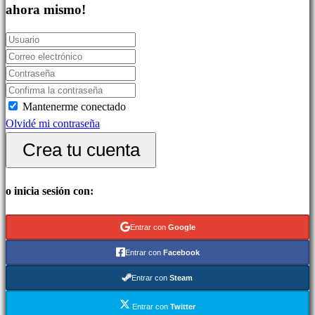
Juegos
ahora mismo!
indie
Juegos
de
simulación
Juegos
Mantenerme conectado
de
Olvidé mi contraseña
puzles
Juegos
Crea tu cuenta
de
lucha
o inicia sesión con:
Demos
Entrar con
Google
Comunidad
Entrar con
Facebook
Entrar con
Steam
Gameplays
Eventos
Entrar con
Twitter