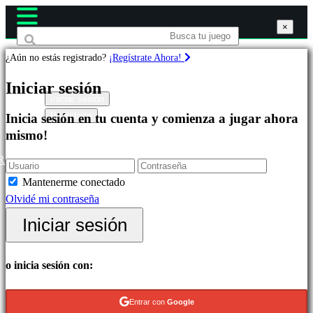
×
×
×
¿Aún no estás registrado?
¡Regístrate Ahora!
Juegos
Iniciar sesión
Iniciar sesión
Regístrate
Inicia sesión en tu cuenta y comienza a jugar ahora
Destacados
mismo!
Novedades
Free
R
to
Mantenerme conectado
Play
Olvidé mi contraseña
Categorías
Iniciar sesión
Juegos
o inicia sesión con:
de
Acción
Entrar con
Google