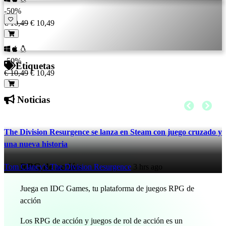
-50%
€ 10,49
€ 10,49
-50%
Etiquetas
€ 10,49
€ 10,49
Noticias
The Division Resurgence se lanza en Steam con juego cruzado y
una nueva historia
RPG de acción
Tom Clancy's The Division Resurgence
3 hrs ago
Juega en IDC Games, tu plataforma de juegos RPG de
acción
Los RPG de acción y juegos de rol de acción es un