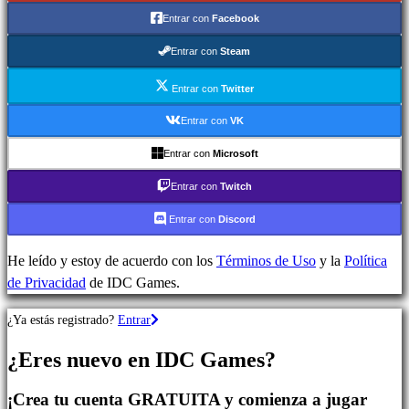
Juegos
Entrar con
Facebook
de
Estrategia
Entrar con
Steam
Juegos
de
Entrar con
Twitter
Aventura
Entrar con
VK
Juegos
Entrar con
Microsoft
MMO
Juegos
Entrar con
Twitch
RPG
Entrar con
Discord
Juegos
de
He leído y estoy de acuerdo con los
Términos de Uso
y la
Política
deportes
de Privacidad
de IDC Games.
Shooters
Juegos
¿Ya estás registrado?
Entrar
de
carreras
¿Eres nuevo en IDC Games?
Juegos
casual
¡Crea tu cuenta GRATUITA y comienza a jugar