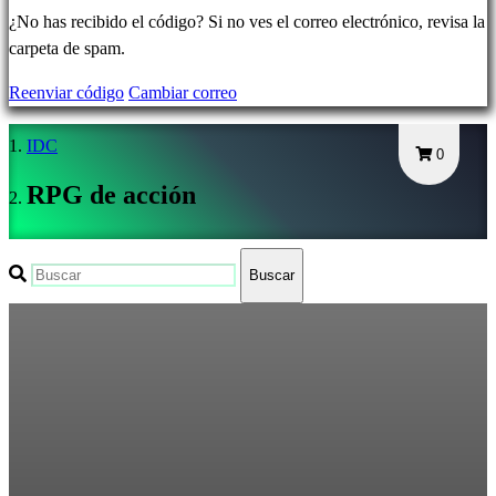
Olvidé
¿No has recibido el código? Si no ves el correo electrónico, revisa la
mi
carpeta de spam.
contraseña
Reenviar código
Cambiar correo
Cambiar
IDC
idioma
0
RPG de acción
AR
BS
CS
Buscar
DA
DE
EL
EN
ES
FI
FR
HR