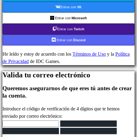
In-
Entrar con
VK
Game
Noticias
Entrar con
Microsoft
Media
Entrar con
Twitch
Guías
Foros
Entrar con
Discord
IDC
Plays
He leído y estoy de acuerdo con los
Términos de Uso
y la
Política
IDC
de Privacidad
de IDC Games.
Gifts
Valida tu correo electrónico
Soporte
FAQ
Queremos asegurarnos de que eres tú antes de crear
la cuenta.
Cuenta
Introduce el código de verificación de 4 dígitos que te hemos
enviado por correo electrónico:
Regístrate
Iniciar
sesión