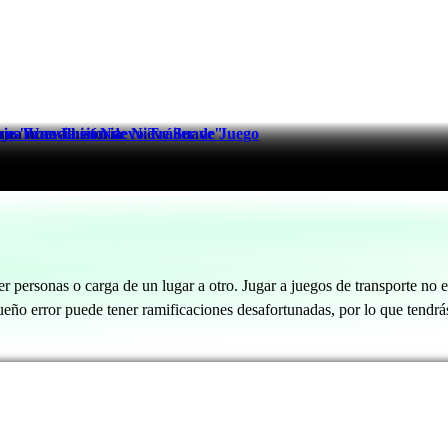
una nueva historia
aje "Una Ilusión de Nieve Suave"
rancia en Nuevo Tráiler de Juego
r personas o carga de un lugar a otro. Jugar a juegos de transporte no 
equeño error puede tener ramificaciones desafortunadas, por lo que tend