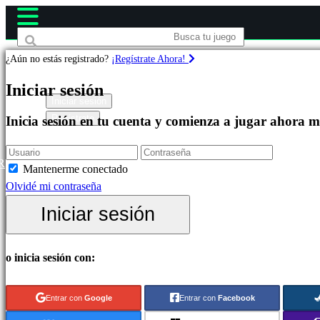
¿Aún no estás registrado?
¡Regístrate Ahora!
Juegos
Iniciar sesión
Iniciar sesión
Regístrate
Inicia sesión en tu cuenta y comienza a jugar ahora 
Destacados
Novedades
Free
R
Mantenerme conectado
to
Olvidé mi contraseña
Play
Iniciar sesión
Categorías
o inicia sesión con:
Juegos
de
Entrar con
Google
Entrar con
Facebook
Acción