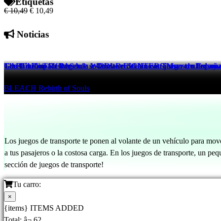
Etiquetas
€ 10,49
€ 10,49
Noticias
The Division Resurgence se lanza en Steam con juego cruzado y 
Genshin Impact Presenta a Odette en el Nuevo Teaser de Person
CAPTAIN TSUBASA 2: WORLD FIGHTERS Muestra España vs F
Tom Clancy's The Division Resurgence
Genshin Impact
BLEACH Rebirth of Souls
22 hrs ago
22 hrs ago
21 hrs ago
Los juegos de transporte te ponen al volante de un vehículo para move
a tus pasajeros o la costosa carga. En los juegos de transporte, un p
sección de juegos de transporte!
Tu carro:
×
{items} ITEMS ADDED
Total:
â¬ 62