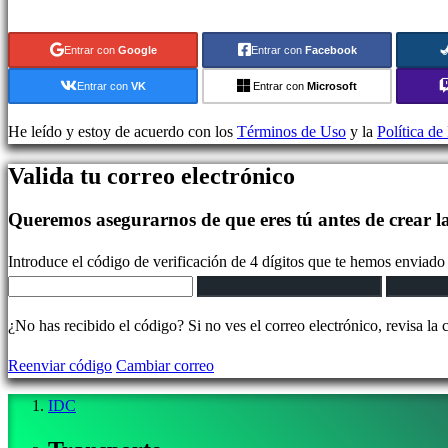
Juegos
indie
Entrar con
Google
Entrar con
Facebook
Juegos
de
Entrar con
VK
Entrar con
Microsoft
simulación
Juegos
He leído y estoy de acuerdo con los
Términos de Uso
y la
Política de
de
Valida tu correo electrónico
puzles
Juegos
Queremos asegurarnos de que eres tú antes de crear l
de
lucha
Introduce el código de verificación de 4 dígitos que te hemos enviado 
Demos
¿No has recibido el código? Si no ves el correo electrónico, revisa la 
Comunidad
Reenviar código
Cambiar correo
Gameplays
IDC
Eventos