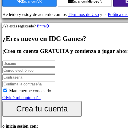
Juegos
Entrar con
VK
Entrar con
Microsoft
de
Estrategia
He leído y estoy de acuerdo con los
Términos de Uso
y la
Política de
Juegos
¿Ya estás registrado?
Entrar
de
Aventura
¿Eres nuevo en IDC Games?
Juegos
MMO
¡Crea tu cuenta GRATUITA y comienza a jugar ahor
Juegos
RPG
Juegos
de
deportes
Shooters
Mantenerme conectado
Juegos
Olvidé mi contraseña
de
Crea tu cuenta
carreras
Juegos
casual
o inicia sesión con: