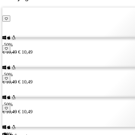
IT
JA
KO
NL
NO
PL
PT
-50%
RO
€ 10,49
€ 10,49
RU
SR
SV
-50%
TH
€ 10,49
€ 10,49
TR
UK
VI
-50%
ZH
€ 10,49
€ 10,49
-50%