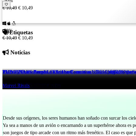
-50%
€ 10,49
€ 10,49
-50%
Etiquetas
€ 10,49
€ 10,49
Noticias
THE FINALS Amplía Su Línea Cosmética con el Conjunto de S
PUBG y CurseForge Lanzan un Concurso UGC de $95,000 para I
Marvel Rivals desvela a The Hood como un villano jugable, tray
THE FINALS
PUBG: BATTLEGROUNDS
Marvel Rivals
17 hrs ago
17 hrs ago
17 hrs ago
Desde sus orígenes, los seres humanos han soñado con surcar los cielo
Ya sea a manos de un avión o encarnando a un superhéroe ahora es pos
son juegos de tipo arcade con un ritmo más frenético. El caso es que 