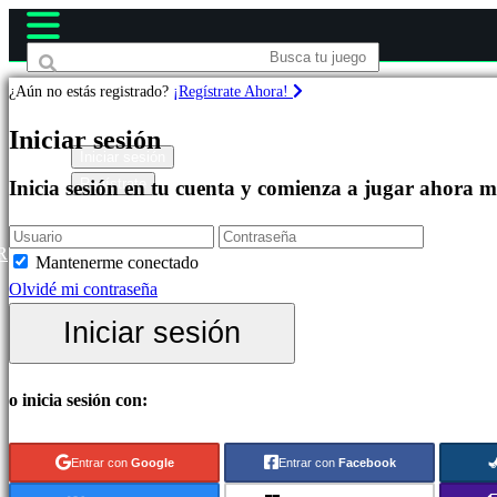
¿Aún no estás registrado?
¡Regístrate Ahora!
Juegos
Iniciar sesión
Iniciar sesión
Regístrate
Inicia sesión en tu cuenta y comienza a jugar ahora 
Destacados
Novedades
Free
R
Mantenerme conectado
to
Olvidé mi contraseña
Play
Iniciar sesión
Categorías
o inicia sesión con:
Juegos
de
Entrar con
Google
Entrar con
Facebook
Acción