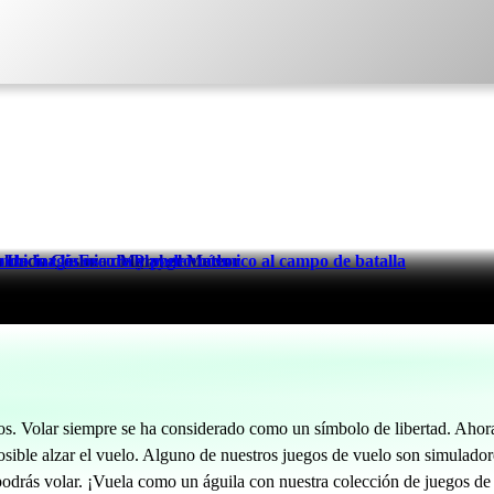
oldado Cósmico Marshal Meteor
niciar la Era de Playgrounds
endo magia oscura y poder cósmico al campo de batalla
s. Volar siempre se ha considerado como un símbolo de libertad. Ahora,
ible alzar el vuelo. Alguno de nuestros juegos de vuelo son simuladores
podrás volar. ¡Vuela como un águila con nuestra colección de juegos de