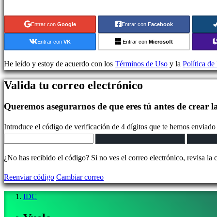
Juegos
indie
Entrar con
Google
Entrar con
Facebook
Juegos
de
Entrar con
VK
Entrar con
Microsoft
simulación
Juegos
He leído y estoy de acuerdo con los
Términos de Uso
y la
Política de
de
Valida tu correo electrónico
puzles
Juegos
Queremos asegurarnos de que eres tú antes de crear l
de
lucha
Introduce el código de verificación de 4 dígitos que te hemos enviado 
Demos
¿No has recibido el código? Si no ves el correo electrónico, revisa la 
Comunidad
Reenviar código
Cambiar correo
Gameplays
IDC
Eventos