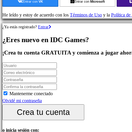
Juegos
Entrar con
VK
Entrar con
Microsoft
de
Estrategia
He leído y estoy de acuerdo con los
Términos de Uso
y la
Política de
Juegos
¿Ya estás registrado?
Entrar
de
Aventura
¿Eres nuevo en IDC Games?
Juegos
MMO
¡Crea tu cuenta GRATUITA y comienza a jugar ahor
Juegos
RPG
Juegos
de
deportes
Shooters
Mantenerme conectado
Juegos
Olvidé mi contraseña
de
Crea tu cuenta
carreras
Juegos
casual
o inicia sesión con: