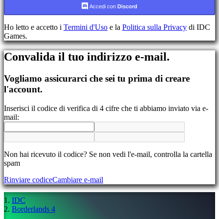
Accedi con
Discord
Registrati
Accedi
Ho letto e accetto i
Termini d'Uso
e la
Politica sulla Privacy
di IDC
Hai
Games.
dimenticato
la
Convalida il tuo indirizzo e-mail.
tua
password?
Vogliamo assicurarci che sei tu prima di creare
Cambia
l'account.
lingua
Inserisci il codice di verifica di 4 cifre che ti abbiamo inviato via e-
AR
mail:
BS
CS
DA
DE
EL
Non hai ricevuto il codice? Se non vedi l'e-mail, controlla la cartella
EN
spam
ES
Rinviare codice
Cambiare e-mail
FI
FR
HR
IDC
IT
Borderlands 4
JA