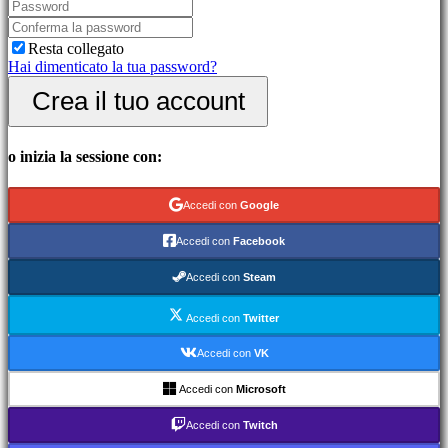
picchiaduro
Demo
Resta collegato
Hai dimenticato la tua password?
Community
Crea il tuo account
Gameplay
Eventi
o inizia la sessione con:
di
gioco
Notizie
Accedi con
Google
Media
Guide
Accedi con
Facebook
Forum
IDC
Accedi con
Steam
Gifts
IDC
Accedi con
Twitter
Plays
Assistenza
Accedi con
VK
FAQ
Accedi con
Microsoft
Account
Accedi con
Twitch