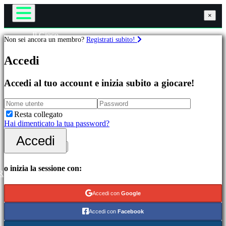
×
×
×
Il Gioco
Non sei ancora un membro?
Registrati subito!
Gameplay
Giochi
Eventi di gioco
Accedi
Notizie
Media
In
Guide
Accedi al tuo account e inizia subito a giocare!
evidenza
Assistenza
Novità
Forum
Free
Negozio
Resta collegato
to
Hai dimenticato la tua password?
Play
Accedi
Accedi
Categorie
Registrati
Giochi
o inizia la sessione con:
R
di
azione
Accedi con
Google
Giochi
di
Accedi con
Facebook
strategia
Giochi